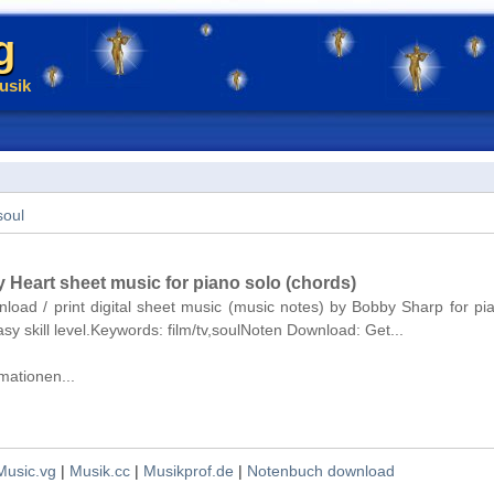
g
usik
soul
 Heart sheet music for piano solo (chords)
nload / print digital sheet music (music notes) by Bobby Sharp for pi
asy skill level.Keywords: film/tv,soulNoten Download: Get...
mationen...
Music.vg
|
Musik.cc
|
Musikprof.de
|
Notenbuch download