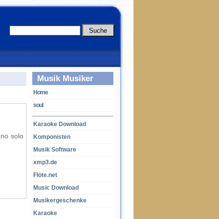
Musik Musiker
Home
soul
Karaoke Download
ano solo
Komponisten
Musik Software
xmp3.de
Flöte.net
Music Download
Musikergeschenke
Karaoke