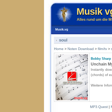
Musik v
Alles rund um die M
Musik.vg
soul
Home
>
Noten Download
>
film/tv
>
Bobby Sharp
Unchain My
Instantly dow
(chords) of e
Weitere Infor
MP3.Quest
|