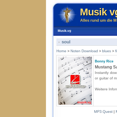
Musik v
Alles rund um die M
Musik.vg
soul
Home
>
Noten Download
>
blues
>
f
Bonny Rice
Mustang Sal
Instantly dow
or guitar of 
Weitere Infor
MP3.Quest
|