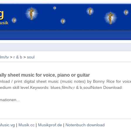
g
usik
ilm/tv
>
r & b
>
soul
ly sheet music for voice, piano or guitar
nload / print digital sheet music (music notes) by Bonny Rice for voic
medium skill level.Keywords: blues,film/tv,r & b,soulNoten Download:
mationen...
Music.vg
|
Musik.cc
|
Musikprof.de
|
Notenbuch download