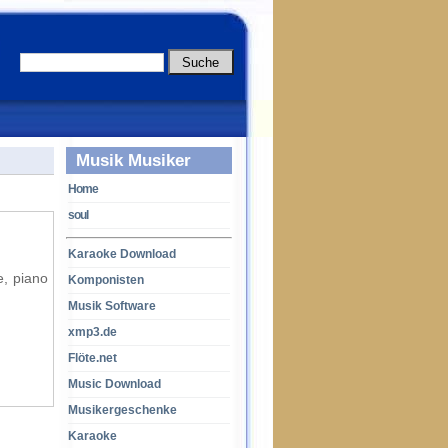
Musik Musiker
Home
soul
Karaoke Download
e, piano
Komponisten
Musik Software
xmp3.de
Flöte.net
Music Download
Musikergeschenke
Karaoke