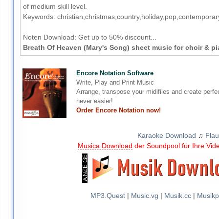
of medium skill level.
Keywords: christian,christmas,country,holiday,pop,contemporar
Noten Download:
Get up to 50% discount...
Breath Of Heaven (Mary's Song) sheet music for choir & p
Encore Notation Software
Write, Play and Print Music
Arrange, transpose your midifiles and create perfe
never easier!
Order Encore Notation now!
Karaoke Download
♫
Flau
Musica Download
der Soundpool für Ihre Vid
MP3.Quest
|
Music.vg
|
Musik.cc
|
Musikp