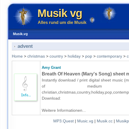
Musik vg
Alles rund um die Musik
Musik.vg
advent
Home
>
christmas
>
country
>
holiday
>
pop
>
contemporary
>
c
Amy Grant
Breath Of Heaven (Mary's Song) sheet m
Instantly download / print digital sheet music 
of medium skill
christian,christmas,country,holiday,pop,contem
Download:
Weitere Informationen...
MP3.Quest
|
Music.vg
|
Musik.cc
|
Musikp