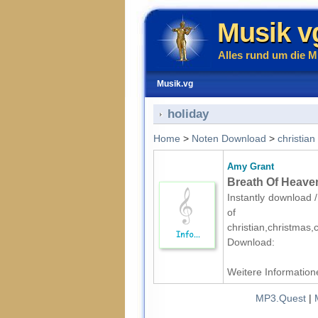
Musik v
Alles rund um die M
Musik.vg
holiday
Home
>
Noten Download
>
christian
Amy Grant
Breath Of Heaven
Instantly download /
of med
christian,christmas
Download:
Weitere Informatione
MP3.Quest
|