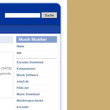
Musik Musiker
Home
pop
Karaoke Download
o (SATB)
Komponisten
ds:
Musik Software
xmp3.de
Flöte.net
Music Download
Musikergeschenke
Karaoke