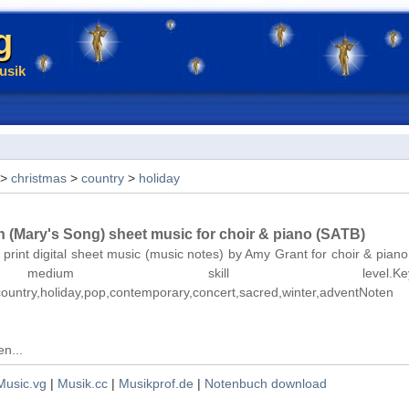
g
usik
>
christmas
>
country
>
holiday
 (Mary's Song) sheet music for choir & piano (SATB)
 print digital sheet music (music notes) by Amy Grant for choir & pian
ium skill level.Keywor
,country,holiday,pop,contemporary,concert,sacred,winter,adventNoten
n...
Music.vg
|
Musik.cc
|
Musikprof.de
|
Notenbuch download