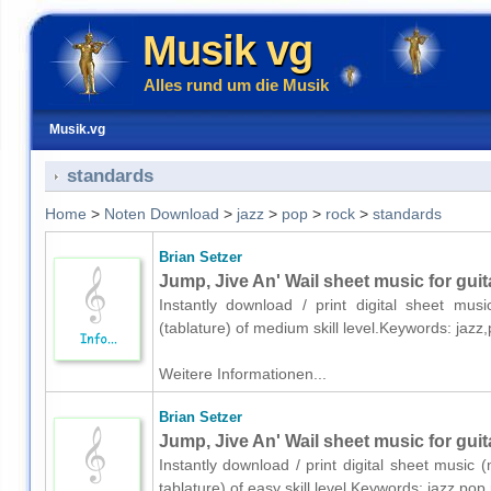
Musik vg
Alles rund um die Musik
Musik.vg
standards
Home
>
Noten Download
>
jazz
>
pop
>
rock
>
standards
Brian Setzer
Jump, Jive An' Wail sheet music for guita
Instantly download / print digital sheet mus
(tablature) of medium skill level.Keywords: ja
Weitere Informationen...
Brian Setzer
Jump, Jive An' Wail sheet music for guita
Instantly download / print digital sheet music 
tablature) of easy skill level.Keywords: jazz,p