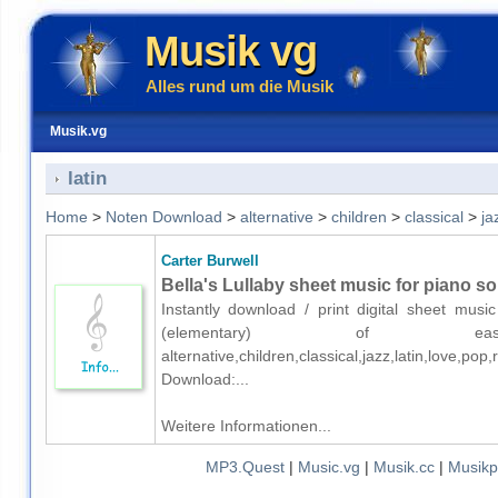
Musik vg
Alles rund um die Musik
Musik.vg
latin
Home
>
Noten Download
>
alternative
>
children
>
classical
>
ja
Carter Burwell
Bella's Lullaby sheet music for piano so
Instantly download / print digital sheet musi
(elementary) of easy
alternative,children,classical,jazz,latin,love,
Download:...
Weitere Informationen...
MP3.Quest
|
Music.vg
|
Musik.cc
|
Musikp