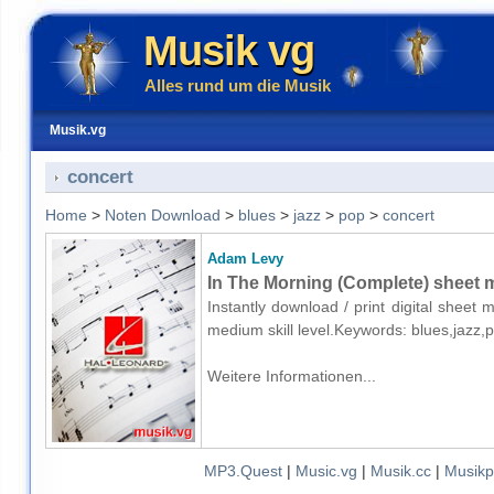
Musik vg
Alles rund um die Musik
Musik.vg
concert
Home
>
Noten Download
>
blues
>
jazz
>
pop
>
concert
Adam Levy
In The Morning (Complete) sheet m
Instantly download / print digital sheet
medium skill level.Keywords: blues,jazz,
Weitere Informationen...
MP3.Quest
|
Music.vg
|
Musik.cc
|
Musikp