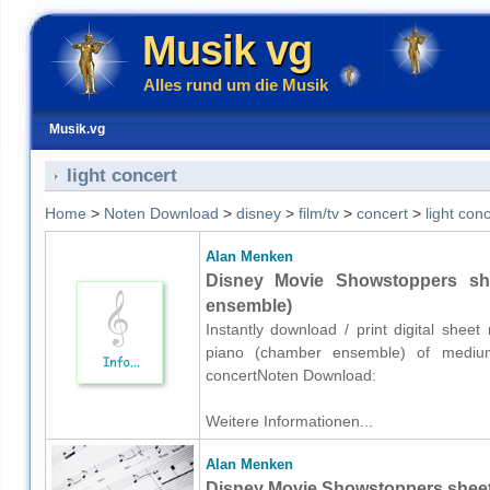
Musik vg
Alles rund um die Musik
Musik.vg
light concert
Home
>
Noten Download
>
disney
>
film/tv
>
concert
>
light conc
Alan Menken
Disney Movie Showstoppers sh
ensemble)
Instantly download / print digital shee
piano (chamber ensemble) of medium ski
concertNoten Download:
Weitere Informationen...
Alan Menken
Disney Movie Showstoppers sheet 