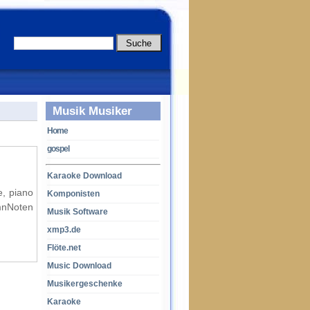
Musik Musiker
Home
gospel
Karaoke Download
e, piano
Komponisten
mnNoten
Musik Software
xmp3.de
Flöte.net
Music Download
Musikergeschenke
Karaoke