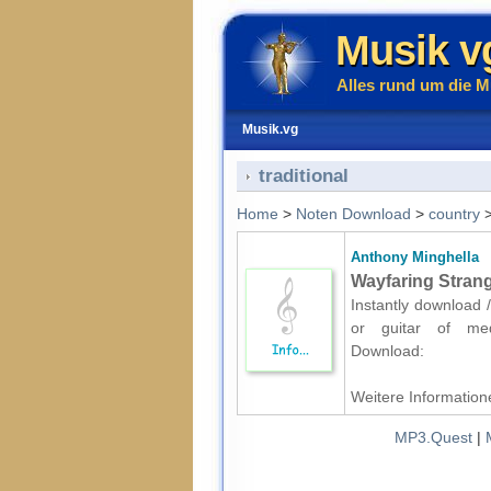
Musik v
Alles rund um die M
Musik.vg
traditional
Home
>
Noten Download
>
country
Anthony Minghella
Wayfaring Strang
Instantly download /
or guitar of mediu
Download:
Weitere Informatione
MP3.Quest
|