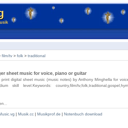
g
usik
>
film/tv
>
folk
>
traditional
er sheet music for voice, piano or guitar
 print digital sheet music (music notes) by Anthony Minghella for voic
m skill level.Keywords: country,film/tv,folk,traditional,gospel,hy
n...
Music.vg
|
Musik.cc
|
Musikprof.de
|
Notenbuch download