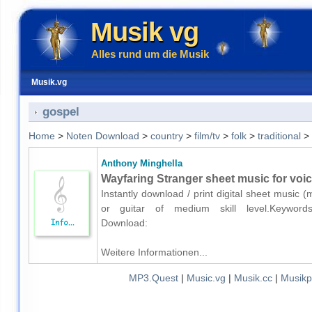
Musik vg
Alles rund um die Musik
Musik.vg
gospel
Home
>
Noten Download
>
country
>
film/tv
>
folk
>
traditional
>
Anthony Minghella
Wayfaring Stranger sheet music for voice
Instantly download / print digital sheet music 
or guitar of medium skill level.Keywords: co
Download:
Weitere Informationen...
MP3.Quest
|
Music.vg
|
Musik.cc
|
Musikp