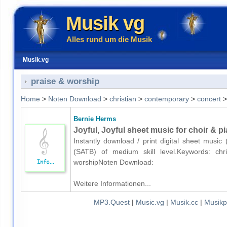
Musik vg
Alles rund um die Musik
Musik.vg
praise & worship
Home
>
Noten Download
>
christian
>
contemporary
>
concert
Bernie Herms
Joyful, Joyful sheet music for choir & 
Instantly download / print digital sheet musi
(SATB) of medium skill level.Keywords: chri
worshipNoten Download:
Weitere Informationen...
MP3.Quest
|
Music.vg
|
Musik.cc
|
Musikp