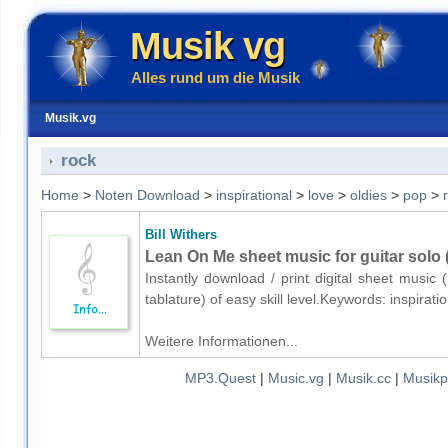
Musik vg
Alles rund um die Musik
Musik.vg
rock
Home
>
Noten Download
>
inspirational
>
love
>
oldies
>
pop
>
Bill Withers
Lean On Me sheet music for guitar solo (
Instantly download / print digital sheet music 
tablature) of easy skill level.Keywords: inspira
Weitere Informationen...
MP3.Quest
|
Music.vg
|
Musik.cc
|
Musikp