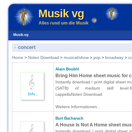
Musik vg
Alles rund um die Musik
Musik.vg
concert
Home
>
Noten Download
>
musical/show
>
pop
>
broadway
>
co
Alain Boublil
Bring Him Home sheet music for c
Instantly download / print digital sheet m
(SATB) of medium skill level.Keyw
cappellaNoten Download:
Weitere Informationen...
Burt Bacharach
A House Is Not A Home sheet musi
Instantly download / print digital sheet